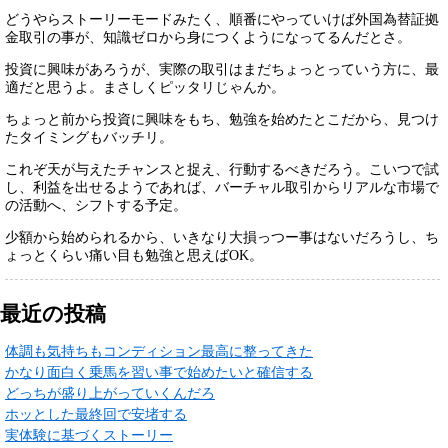
どうやらストーリーモードみたく、順番にやっていけば外国為替証拠
金取引の事が、知識ゼロから身につくようになってるんだとさ。
投資に興味があろうが、実際の取引はまだちょっとっていう方に、最
適だと思うよ。まさしくピッタリじゃんか。
ちょっと前から投資に興味をもち、勉強を始めたとこだから、見つけ
たタイミングもバッチリ。
これぞ天が与えたチャンスと捉え、行動するべきだろう。こいつで試
し、利益を出せるようであれば、バーチャル取引からリアルな市場で
の活動へ、シフトする予定。
少額から始められるから、いきなり大損っつー事はないだろうし、ち
ょっとくらい痛い目も勉強と思えばOK。
最近の投稿
体調も気持ちもコンディション最高に整ってきた
かなり面白く乗馬を習い事で始めたいと確信する
どっちが盛り上がっていくんだろ
ホッとした最終回で安堵する
実体験に基づくストーリー